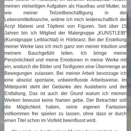
meinen vielseitigen Aufgaben als Hausfrau und Mutter, so
wie meiner Teilzeitbeschäftigung in der
Lebensmittelbranche, widme ich mich leidenschaftlich der
Acryl Malerei und Töpferei von Figuren. Seit über 15
Jahren bin ich Mitglied der Malergruppe „KUNSTLEIB“
(Kunstgruppe Leiblachtal) in Hörbranz. Bei der Erstellung
meiner Werke lass ich mich ganz von meiner Intuition und
meinem Bauchgefühl leiten. Ich bringe meine
Persönlichkeit und meine Emotionen in meine Werke mit
ein, wodurch die Bilder und Tonfiguren eine Übermenge an
Bewegungen zulassen. Bei meiner Arbeit bevorzuge ich
eine absolut spontane, unbeeinflusste Arbeitsweise. Im
Mittelpunkt steht der Gedanke des Auslebens und der
Entfaltung. Das ist auch der Grund warum ich meinen
Werken bewusst keine Namen gebe. Der Betrachter soll
die Möglichkeit haben, seine eigenen Fantasien
vollkommen frei spielen zu lassen, ohne dass er durch
einen Titel schon im Vorfeld beeinflusst wird.